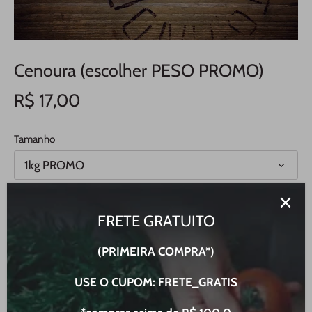
Cenoura (escolher PESO PROMO)
R$ 17,00
Tamanho
1kg PROMO
R$ 17,00 BRL
FRETE GRATUITO
Compra única
(PRIMEIRA COMPRA*)
Frequência de entrega
USE O CUPOM: FRETE_GRATIS
Entrega semanal, 5% de desconto
R$ 16,15 BRL