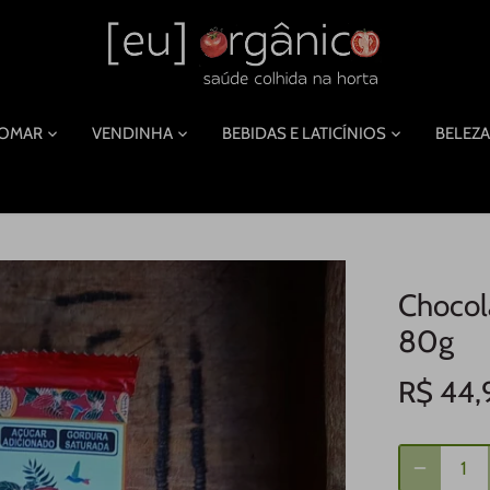
POMAR
VENDINHA
BEBIDAS E LATICÍNIOS
BELEZA
Choco
80g
R$ 44,