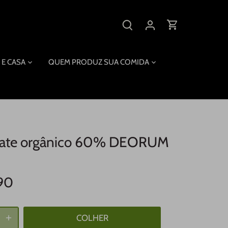
 E CASA
QUEM PRODUZ SUA COMIDA
late orgânico 60% DEORUM
90
COLHER