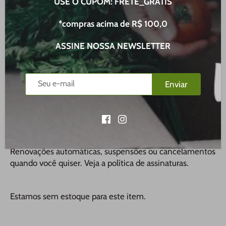
USE O CUPOM: FRETE_GRATIS
R$ 12,00
*compras acima de R$ 100,0
R$ 12,00 BRL
Compra única
ASSINE NOSSA NEWSLETTER
Frequência de entrega
Enviar
Entrega semanal, 5% de desconto
R$ 11,40 BRL
Entrega a cada 2 semanas, 5% de
R$ 11,40 BRL
desconto
Entrega mensal, 5% de desconto
R$ 11,40 BRL
Renovações automáticas, suspensões ou cancelamentos
quando você quiser.
Veja a política de assinaturas
.
Estamos sem estoque para este item.