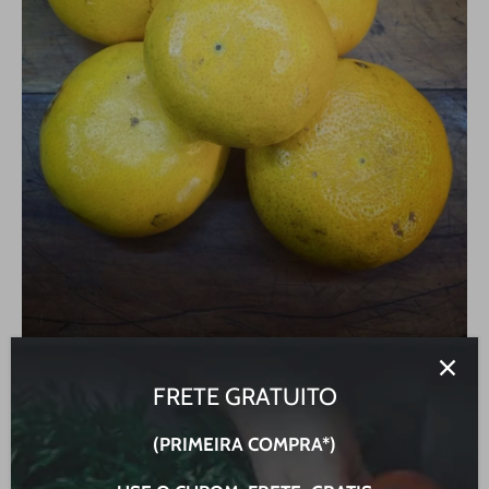
FRETE GRATUITO
(PRIMEIRA COMPRA*)
Mexerica murgote orgânica kg